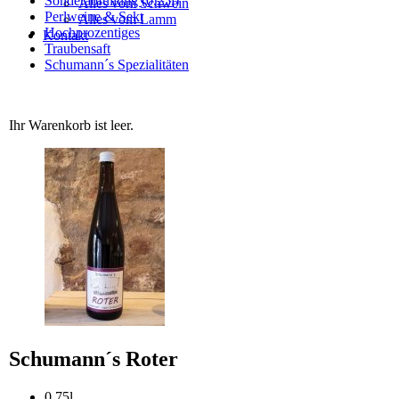
Sonderabfüllung (0,25l)
Alles vom Schwein
Perlweine & Sekt
Alles vom Lamm
Hochprozentiges
Kontakt
Traubensaft
Schumann´s Spezialitäten
Ihr Warenkorb ist leer.
Schumann´s Roter
0,75l